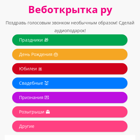
Веботкрытка ру
Поздравь голосовым звонком необычным образом! Сделай
аудиоподарок!
Праздники 🎁
День Рождения 🎂
Юбилеи 🎀
Свадебные 💒
Признания 💌
Розыгрыши 👻
Другие