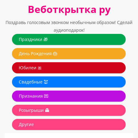
Веботкрытка ру
Поздравь голосовым звонком необычным образом! Сделай
аудиоподарок!
Праздники 🎁
День Рождения 🎂
Юбилеи 🎀
Свадебные 💒
Признания 💌
Розыгрыши 👻
Другие